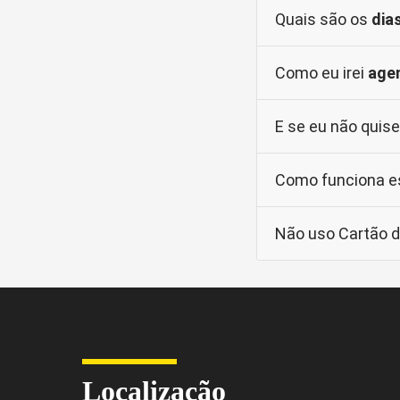
Quais são os
dia
Como eu irei
age
Quinta:
E se eu não quis
Agendar
Domingo:
Conferir
Cancelar
Como funciona 
Não uso Cartão d
Localização