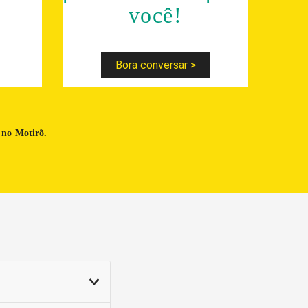
você!
Bora conversar >
 no Motirõ.