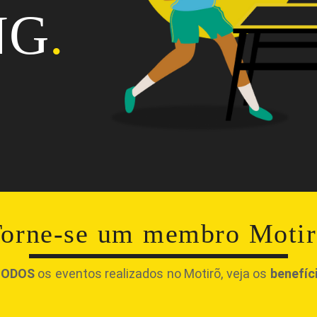
NG
.
orne-se um membro Moti
TODOS
os eventos realizados no Motirõ, veja os
benefíc