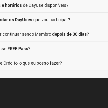
s e horários
de DayUse disponíveis?
ndar os DayUses
que vou participar?
er continuar sendo Membro
depois de 30 dias
?
esse
FREE Pass
?
e Crédito, o que eu posso fazer?