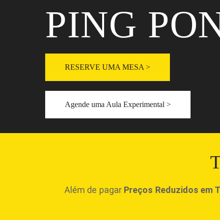
PING PO
RESERVE UMA MESA >
Agende uma Aula Experimental >
T
Além de pagar
Preços Reduzidos em 