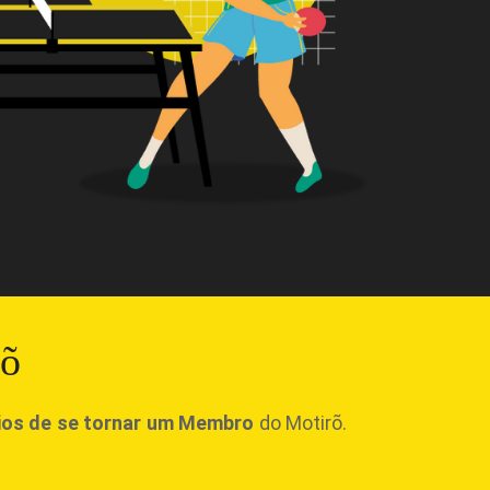
rõ
ios de se tornar um Membro
do Motirõ.