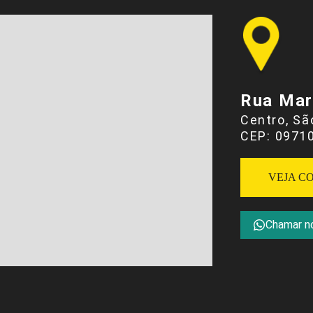
Rua Mar
Centro, S
CEP: 0971
VEJA C
Chamar n