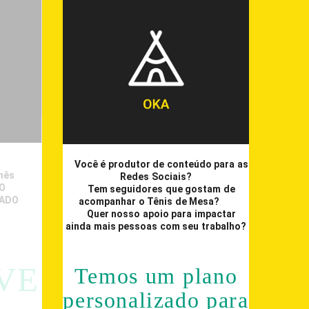
✅
Você é produtor de conteúdo para as
mês
Redes Sociais?
DO
✅
Tem seguidores que gostam de
TADO
acompanhar o Tênis de Mesa?
;
M;
✅
Quer nosso apoio para impactar
ainda mais pessoas com seu trabalho?
VE
Temos um plano
personalizado para