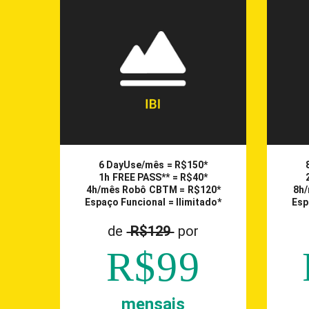
6 DayUse/mês = R$150*
1h FREE PASS** = R$40*
4h/mês Robô CBTM = R$120*
8h/
Espaço Funcional = Ilimitado*
Esp
de
R$129
por
R$99
mensais