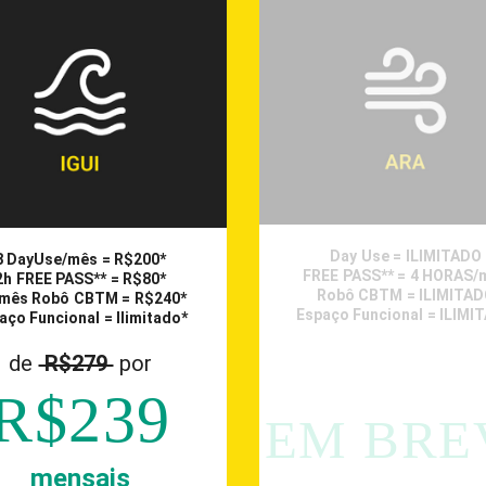
Day Use = ILIMITADO
8 DayUse/mês = R$200*
FREE PASS** = 4 HORAS/
2h FREE PASS** = R$80*
Robô CBTM = ILIMITA
mês Robô CBTM = R$240*
Espaço Funcional = ILIMI
aço Funcional = Ilimitado*
de
R$279
por
R$239
EM BRE
mensais